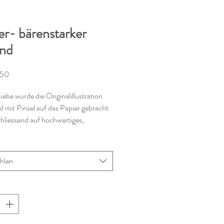
er- bärenstarker
nd
Preis
.50
Liebe wurde die Originalillustration
 mit Pinsel auf das Papier gebracht
hliessend auf hochwertiges,
ßes Cotton -Papier (300g/m2)
.
hlen
er ist in den Formaten A4- 21 x 29.7
3- 29.7 x 42 cm erhältlich.
 in der örtlichen Druckerei.