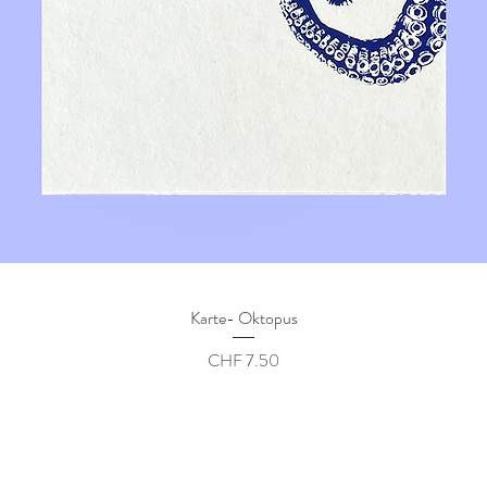
Karte- Oktopus
Preis
CHF 7.50