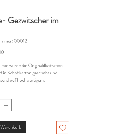
e- Gezwitscher im
nummer: 00012
Preis
40
Liebe wurde die Originalillustration
 in Schabkarton geschabt und
ssend auf hochwertigem,
ßem Cottonpapier (300g) gedruckt.
e besteht aus Vorder.- und Rückseite
n dem Format 15 x 15 cm erhältlich.
 in der örtlichen Druckerei.
n Warenkorb