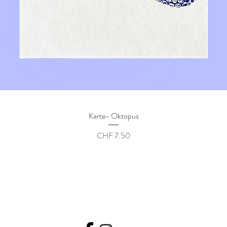
Karte- Oktopus
Preis
CHF 7.50