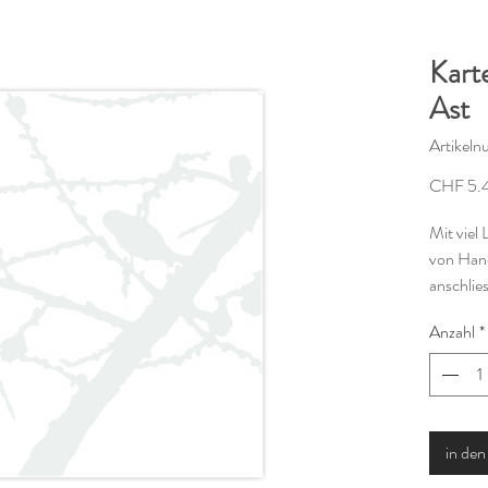
Kart
Ast
Artikel
CHF 5.
Mit viel 
von Hand
anschlie
warmwei
Anzahl
*
Die Kart
und ist i
Gedruckt
in de