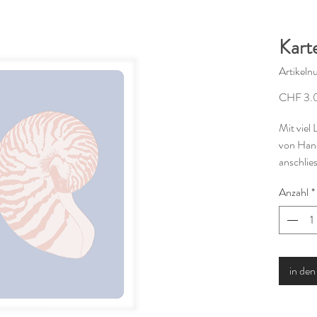
Karte
Artikel
CHF 3.
Mit viel 
von Hand
anschlie
warmwei
Anzahl
*
Die Kart
und ist 
erhältlic
in de
Gedruckt