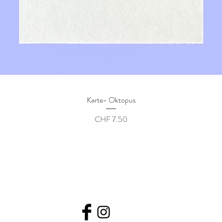
Karte- Oktopus
Preis
CHF 7.50