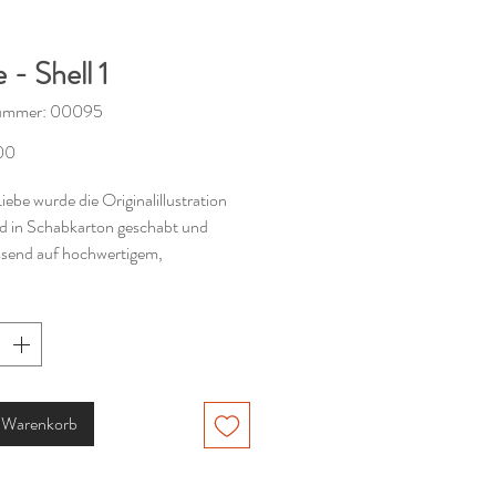
 - Shell 1
nummer: 00095
Preis
00
Liebe wurde die Originalillustration
 in Schabkarton geschabt und
ssend auf hochwertigem,
ßem Papier (300g/m2) gedruckt.
e besteht aus Vorder.- und Rückseite
in dem Format 10,5 x 14,8 cm cm
h.
n Warenkorb
 in der örtlichen Druckerei.