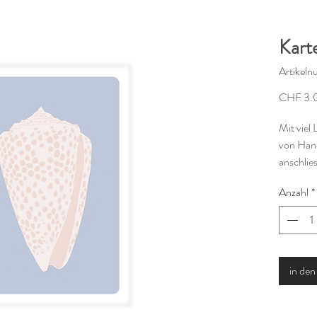
Karte
Artikel
CHF 3.
Mit viel 
von Hand
anschlie
warmwei
Anzahl
*
Die Kart
und ist 
erhältlic
in de
Gedruckt