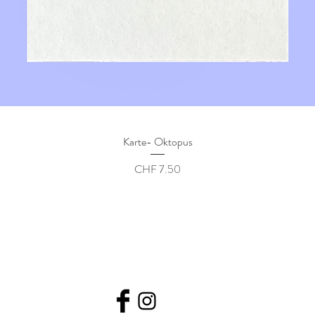
Karte- Oktopus
Preis
CHF 7.50