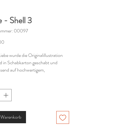
 - Shell 3
nummer: 00097
Preis
00
Liebe wurde die Originalillustration
 in Schabkarton geschabt und
ssend auf hochwertigem,
ßem Papier (300g/m2) gedruckt.
e besteht aus Vorder.- und Rückseite
in dem Format 10,5 x 14,8 cm cm
h.
n Warenkorb
 in der örtlichen Druckerei.